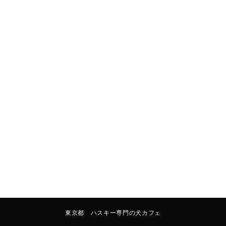
東京都 ハスキー専門の犬カフェ